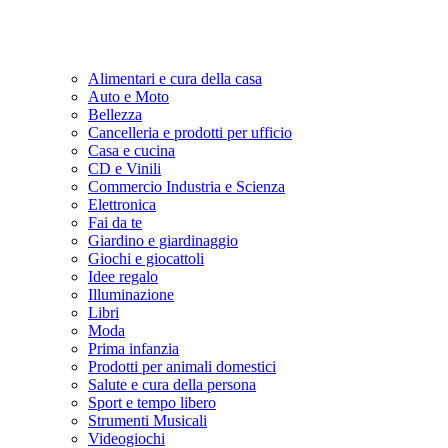
Alimentari e cura della casa
Auto e Moto
Bellezza
Cancelleria e prodotti per ufficio
Casa e cucina
CD e Vinili
Commercio Industria e Scienza
Elettronica
Fai da te
Giardino e giardinaggio
Giochi e giocattoli
Idee regalo
Illuminazione
Libri
Moda
Prima infanzia
Prodotti per animali domestici
Salute e cura della persona
Sport e tempo libero
Strumenti Musicali
Videogiochi