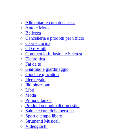
Alimentari e cura della casa
Auto e Moto
Bellezza
Cancelleria e prodotti per ufficio
Casa e cucina
CD e Vinili
Commercio Industria e Scienza
Elettronica
Fai da te
Giardino e giardinaggio
Giochi e giocattoli
Idee regalo
Illuminazione
Libri
Moda
Prima infanzia
Prodotti per animali domestici
Salute e cura della persona
Sport e tempo libero
Strumenti Musicali
Videogiochi