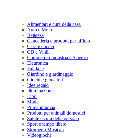
Alimentari e cura della casa
Auto e Moto
Bellezza
Cancelleria e prodotti per ufficio
Casa e cucina
CD e Vinili
Commercio Industria e Scienza
Elettronica
Fai da te
Giardino e giardinaggio
Giochi e giocattoli
Idee regalo
Illuminazione
Libri
Moda
Prima infanzia
Prodotti per animali domestici
Salute e cura della persona
Sport e tempo libero
Strumenti Musicali
Videogiochi