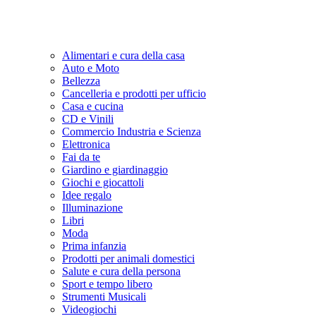
Alimentari e cura della casa
Auto e Moto
Bellezza
Cancelleria e prodotti per ufficio
Casa e cucina
CD e Vinili
Commercio Industria e Scienza
Elettronica
Fai da te
Giardino e giardinaggio
Giochi e giocattoli
Idee regalo
Illuminazione
Libri
Moda
Prima infanzia
Prodotti per animali domestici
Salute e cura della persona
Sport e tempo libero
Strumenti Musicali
Videogiochi