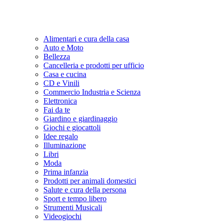
Alimentari e cura della casa
Auto e Moto
Bellezza
Cancelleria e prodotti per ufficio
Casa e cucina
CD e Vinili
Commercio Industria e Scienza
Elettronica
Fai da te
Giardino e giardinaggio
Giochi e giocattoli
Idee regalo
Illuminazione
Libri
Moda
Prima infanzia
Prodotti per animali domestici
Salute e cura della persona
Sport e tempo libero
Strumenti Musicali
Videogiochi