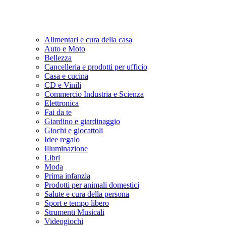
Alimentari e cura della casa
Auto e Moto
Bellezza
Cancelleria e prodotti per ufficio
Casa e cucina
CD e Vinili
Commercio Industria e Scienza
Elettronica
Fai da te
Giardino e giardinaggio
Giochi e giocattoli
Idee regalo
Illuminazione
Libri
Moda
Prima infanzia
Prodotti per animali domestici
Salute e cura della persona
Sport e tempo libero
Strumenti Musicali
Videogiochi