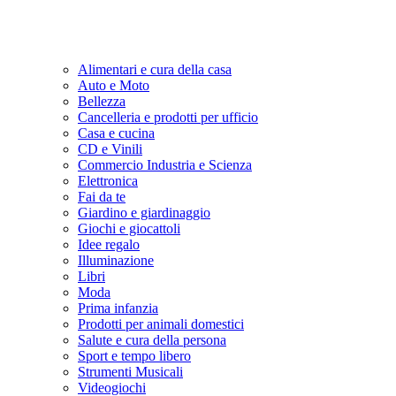
Alimentari e cura della casa
Auto e Moto
Bellezza
Cancelleria e prodotti per ufficio
Casa e cucina
CD e Vinili
Commercio Industria e Scienza
Elettronica
Fai da te
Giardino e giardinaggio
Giochi e giocattoli
Idee regalo
Illuminazione
Libri
Moda
Prima infanzia
Prodotti per animali domestici
Salute e cura della persona
Sport e tempo libero
Strumenti Musicali
Videogiochi