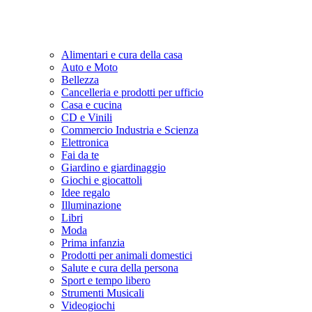
Alimentari e cura della casa
Auto e Moto
Bellezza
Cancelleria e prodotti per ufficio
Casa e cucina
CD e Vinili
Commercio Industria e Scienza
Elettronica
Fai da te
Giardino e giardinaggio
Giochi e giocattoli
Idee regalo
Illuminazione
Libri
Moda
Prima infanzia
Prodotti per animali domestici
Salute e cura della persona
Sport e tempo libero
Strumenti Musicali
Videogiochi