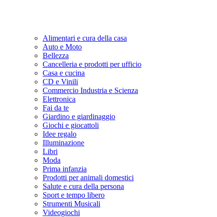
Alimentari e cura della casa
Auto e Moto
Bellezza
Cancelleria e prodotti per ufficio
Casa e cucina
CD e Vinili
Commercio Industria e Scienza
Elettronica
Fai da te
Giardino e giardinaggio
Giochi e giocattoli
Idee regalo
Illuminazione
Libri
Moda
Prima infanzia
Prodotti per animali domestici
Salute e cura della persona
Sport e tempo libero
Strumenti Musicali
Videogiochi