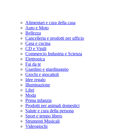
Alimentari e cura della casa
Auto e Moto
Bellezza
Cancelleria e prodotti per ufficio
Casa e cucina
CD e Vinili
Commercio Industria e Scienza
Elettronica
Fai da te
Giardino e giardinaggio
Giochi e giocattoli
Idee regalo
Illuminazione
Libri
Moda
Prima infanzia
Prodotti per animali domestici
Salute e cura della persona
Sport e tempo libero
Strumenti Musicali
Videogiochi